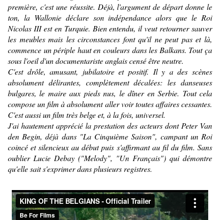
première, c'est une réussite. Déjà, l'argument de départ donne le
ton, la Wallonie déclare son indépendance alors que le Roi
Nicolas III est en Turquie. Bien entendu, il veut retourner sauver
les meubles mais les circonstances font qu'il ne peut pas et là,
commence un périple haut en couleurs dans les Balkans.
Tout ça
sous l'oeil d'un documentariste anglais censé être neutre.
C'est drôle, amusant, jubilatoire et positif. Il y a des scènes
absolument délirantes, complètement décalées: les danseuses
bulgares, le maire aux pieds nus, le dîner en Serbie. Tout cela
compose un film à absolument aller voir toutes affaires cessantes.
C'est aussi un film très belge et, à la fois, universel.
J'ai hautement apprécié la prestation des acteurs dont Peter Van
den Begin, déjà dans "La Cinquième Saison", campant un Roi
coincé et silencieux au début puis s'affirmant au fil du film. Sans
oublier Lucie Debay ("Melody", "Un Français") qui démontre
qu'elle sait s'exprimer dans plusieurs registres.