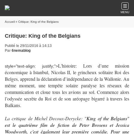
MENU
Accueil
» Critique: King of the Belgians
Critique: King of the Belgians
Publié le 29/11/2016 à 14:13
Par
6nemablog
L'histoire: Lors d’une mission
style="text-align: justify;">
économique à Istanbul, Nicolas II, le grincheux solitaire Roi des
Belges, apprend la déclaration d’indépendance de la Wallonie. Au
même moment, une tempête solaire paralyse les réseaux de
communication et cloue tous les avions au sol. Commence alors
l’odyssée secrète du Roi et de son aréopage bigarré à travers les
Balkans.
La critique de Michel Decoux-Derycke: "
King of the Belgians"
est le quatrième film de fiction de Peter Brosens et Jessica
Woodworth, c'est également leur première comédie. Pour une