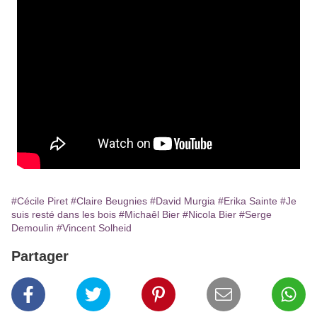
#Cécile Piret
#Claire Beugnies
#David Murgia
#Erika Sainte
#Je
suis resté dans les bois
#Michaêl Bier
#Nicola Bier
#Serge
Demoulin
#Vincent Solheid
Partager