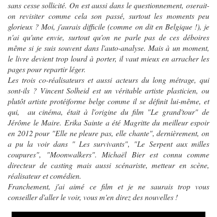
sans cesse sollicité. On est aussi dans le questionnement, oserait-
on revisiter comme cela son passé, surtout les moments peu
glorieux ? Moi, j'aurais difficile (comme on dit en Belgique !), je
n'ai qu'une envie, surtout qu'on ne parle pas de ces déboires
même si je suis souvent dans l'auto-analyse. Mais à un moment,
le livre devient trop lourd à porter, il vaut mieux en arracher les
pages pour repartir léger.
Les trois co-réalisateurs et aussi acteurs du long métrage, qui
sont-ils ? Vincent Solheid est un véritable artiste plasticien, ou
plutôt artiste protéiforme belge comme il se définit lui-même, et
qui, au cinéma, était à l'origine du film "Le grand'tour" de
Jérôme le Maire. Erika Sainte a été Magritte du meilleur espoir
en 2012 pour "Elle ne pleure pas, elle chante", dernièrement, on
a pu la voir dans " Les survivants", "Le Serpent aux milles
coupures", "Moonwalkers". Michaël Bier est connu comme
directeur de casting mais aussi scénariste, metteur en scène,
réalisateur et comédien.
Franchement, j'ai aimé ce film et je ne saurais trop vous
conseiller d'aller le voir, vous m'en direz des nouvelles !