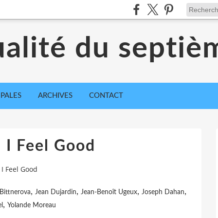
ualité du septiè
IPALES
ARCHIVES
CONTACT
: I Feel Good
 I Feel Good
,
,
,
,
Bittnerova
Jean Dujardin
Jean-Benoît Ugeux
Joseph Dahan
,
l
Yolande Moreau