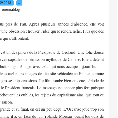
09.2018
…
r 6nemablog
 près de Pau. Après plusieurs années d’absence, elle voit
’une obsession : trouver l’idée qui le rendra riche. Plus que des
e qui s’affrontent.
st un des piliers de la Présipauté de Groland. Une folie douce
e ces capsules de l'émission mythique de Canal+. Elle a déteint
é huit longs métrages avec celui qui nous occupe aujourd'hui.
de actuel et les images de réussite véhiculée en France comme
grosses répercussions. Le film tombe bien en cette période de
le Président français. Le message est encore plus fort puisque
ouent les oubliés, les rejetés du capitalisme ainsi que tout ce
 raison.
c grande et au final, on est un peu déçu. L'Oscarisé joue trop son
Comme il a, en face de lui, Yolande Moreau jouant toujours de