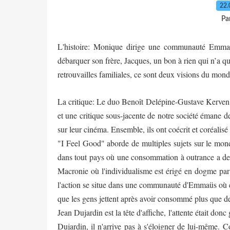
22.
Pa
L'histoire: Monique dirige une communauté Emmaüs
débarquer son frère, Jacques, un bon à rien qui n’a qu
retrouvailles familiales, ce sont deux visions du mond
La critique:
Le duo
Benoît Delépine-Gustave Kerven e
et une critique sous-jacente de notre société émane d
sur leur cinéma. Ensemble, ils ont coécrit et coréalis
"I Feel Good" a
borde de multiples sujets sur le mon
dans tout pays où une consommation à outrance a de 
Macronie où l'individualisme est érigé en dogme par 
l'action se situe dans une communauté d'Emmaüs où éch
que les gens jettent après avoir consommé plus que de
Jean Dujardin est la tête d'affiche, l'attente était don
Dujardin, il n'arrive pas à s'éloigner de lui-même. 