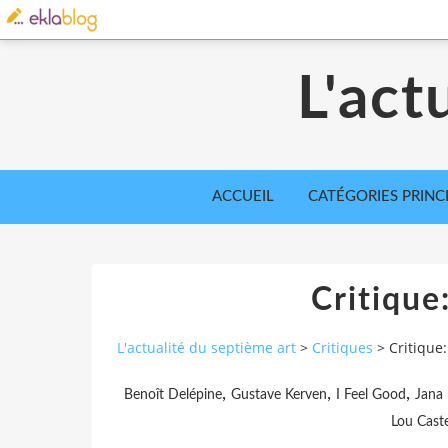
L'act
ACCUEIL
CATÉGORIES PRINC
Critique
L'actualité du septième art
>
Critiques
>
Critique:
,
,
,
Benoît Delépine
Gustave Kerven
I Feel Good
Jana 
Lou Caste