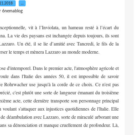
11.2018
…
r 6nemablog
ceptionnelle, vit à l’Inviolata, un hameau resté à l’écart du
a. La vie des paysans est inchangée depuis toujours, ils sont
Lazzaro. Un été, il se lie d’amitié avec Tancredi, le fils de la
raverser le temps et mènera Lazzaro au monde moderne.
 d'intemporel. Dans le premier acte, l'atmosphère agricole et
oule dans l'Italie des années 50, il est impossible de savoir
ice Rohrwacher use jusqu'à la corde de ce choix. Ce n'est pas
récié, c'est plutôt une sorte de langueur émanant du troisième
uxième acte, cette dernière transporte son personnage principal
oulant s'attaquer aux injustices quotidiennes de l'Italie. Elle
 de déambulation avec Lazzaro, sorte de miraculé arborant une
e dans sa dénonciation et manque cruellement de profondeur. Là,