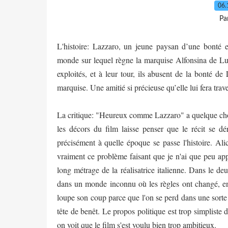
06.
Pa
L'histoire: Lazzaro, un jeune paysan d’une bonté ex
monde sur lequel règne la marquise Alfonsina de Lun
exploités, et à leur tour, ils abusent de la bonté de 
marquise. Une amitié si précieuse qu’elle lui fera t
La critique: "Heureux comme Lazzaro" a quelque chose
les décors du film laisse penser que le récit se dér
précisément à quelle époque se passe l'histoire. Al
vraiment ce problème faisant que je n'ai que peu app
long métrage de la réalisatrice italienne. Dans le de
dans un monde inconnu où les règles ont changé, en v
loupe son coup parce que l'on se perd dans une sorte
tête de benêt. Le propos politique est trop simplist
on voit que le film s'est voulu bien trop ambitieux.