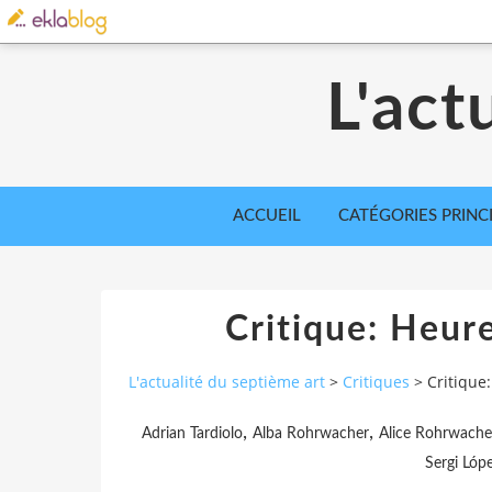
L'act
ACCUEIL
CATÉGORIES PRINC
Critique: Heu
L'actualité du septième art
>
Critiques
>
Critique
,
,
Adrian Tardiolo
Alba Rohrwacher
Alice Rohrwache
Sergi Lóp