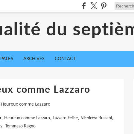
ualité du septiè
IPALES
ARCHIVES
CONTACT
reux comme Lazzaro
: Heureux comme Lazzaro
,
,
,
,
r
Heureux comme Lazzaro
Lazzaro Felice
Nicoletta Braschi
,
ez
Tommaso Ragno