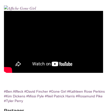
#Ben Affleck
#David Fincher
#Gone Girl
#Kathleen Rose Perkins
#Kim Dickens
#Missi Pyle
#Neil Patrick Harris
#Rosamund Pike
#Tyler Perry
Partager