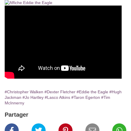
#Christopher Walken
#Dexter Fletcher
#Eddie the Eagle
#Hugh
Jackman
#Jo Hartley
#Lasco Atkins
#Taron Egerton
#Tim
McInnerny
Partager