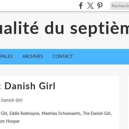
ualité du septiè
IPALES
ARCHIVES
CONTACT
: Danish Girl
 Danish Girl
,
,
,
,
Girl
Eddie Redmayne
Matthias Schoenaerts
The Danish Girl
om Hooper