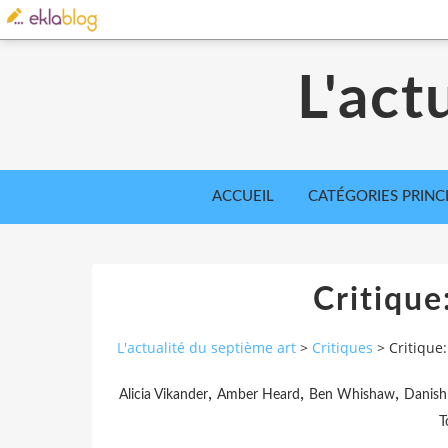
L'act
ACCUEIL
CATÉGORIES PRINC
Critique
L'actualité du septième art
>
Critiques
>
Critique:
,
,
,
Alicia Vikander
Amber Heard
Ben Whishaw
Danish 
T