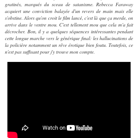
gratinés, marqués du sceau de satanisme. Rebecca Faraway
acquiert une conviction balayée d'un revers de main mais elle
s'obstine. Alors qu'on croit le film lancé, c'est là que ça merde, on
arrive dans le ventre mou. C'est tellement mou que cela m'a fait
décrocher. Bon, il y a quelques séquences intéressantes pendant
cette longue marche vers le générique final: les hallucinations de
la policière notamment un rêve érotique bien foutu. Toutefois, ce
n'est pas suffisant pour j'y trouve mon compte.