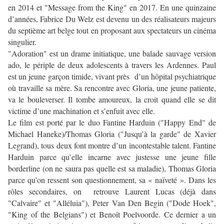
en 2014 et "Message from the King" en 2017. En une quinzaine
d’années, Fabrice Du Welz est devenu un des réalisateurs majeurs
du septième art belge tout en proposant aux spectateurs un cinéma
singulier.
"Adoration" est un drame initiatique, une balade sauvage version
ado, le périple de deux adolescents à travers les Ardennes. Paul
est un jeune garçon timide, vivant près d’un hôpital psychiatrique
où travaille sa mère. Sa rencontre avec Gloria, une jeune patiente,
va le bouleverser. Il tombe amoureux, la croit quand elle se dit
victime d’une machination et s’enfuit avec elle.
Le film est porté par le duo Fantine Harduin ("Happy End" de
Michael Haneke)/Thomas Gloria ("Jusqu’à la garde" de Xavier
Legrand), tous deux font montre d’un incontestable talent. Fantine
Harduin parce qu’elle incarne avec justesse une jeune fille
borderline (on ne saura pas quelle est sa maladie), Thomas Gloria
parce qu’on ressent son questionnement, sa « naïveté ». Dans les
rôles secondaires, on retrouve Laurent Lucas (déjà dans
"Calvaire" et "Alléluia"), Peter Van Den Begin ("Dode Hoek",
"King of the Belgians") et Benoît Poelvoorde. Ce dernier a un