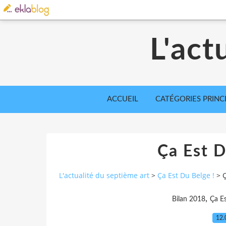
L'act
ACCUEIL
CATÉGORIES PRINC
Ça Est D
L'actualité du septième art
>
Ça Est Du Belge !
>
Ç
,
Bilan 2018
Ça Es
12.