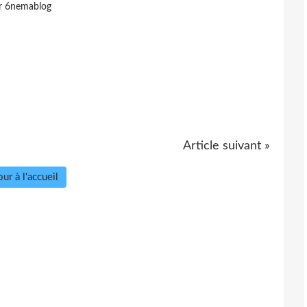
r 6nemablog
Article suivant »
ur à l'accueil