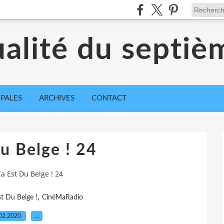
ualité du septiè
IPALES
ARCHIVES
CONTACT
u Belge ! 24
a Est Du Belge ! 24
,
t Du Belge !
CinéMaRadio
02.2020
…