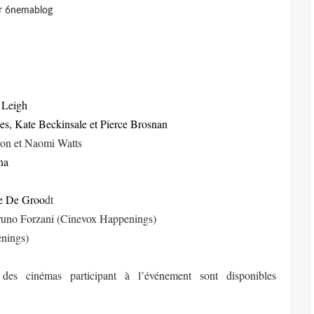
r 6nemablog
 Leigh
s, Kate Beckinsale et Pierce Brosnan
on et Naomi Watts
na
ne De Groo
dt
runo Forzani (Cinevox Happenings)
enings)
des cinémas participant à l’événement sont disponibles