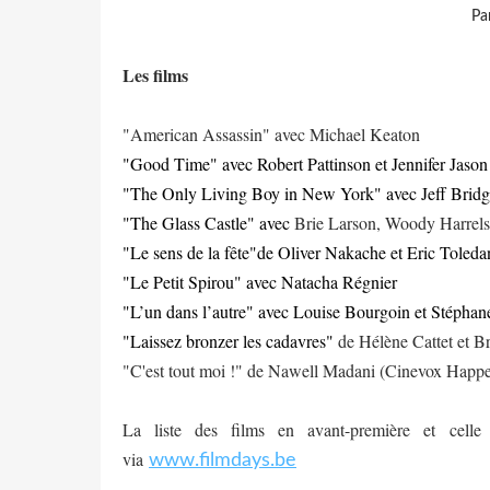
Pa
Les films
"American Assassin" avec Michael Keaton
"Good Time" avec Robert Pattinson et Jennifer Jason
"The Only Living Boy in New York" avec Jeff Bridge
"The Glass Castle" avec
Brie Larson, Woody Harrels
"
Le sens de la fête"de Oliver Nakache et Eric Toleda
"Le Petit Spirou" avec Natacha Régnier
"
L’un dans l’autre" avec
Louise Bourgoin et Stépha
"Laissez bronzer les cadavres"
de Hélène Cattet et B
"C'est tout moi !" de Nawell Madani (Cinevox Happ
La liste des films en avant-première et celle 
via
www.filmdays.be