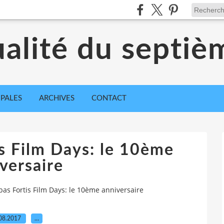
ualité du septiè
IPALES
ARCHIVES
CONTACT
s Film Days: le 10ème
versaire
bas Fortis Film Days: le 10ème anniversaire
08.2017
…