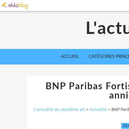
L'act
ACCUEIL
CATÉGORIES PRINC
BNP Paribas Forti
anni
L'actualité du septième art
>
Actualité
>
BNP Pari
26.