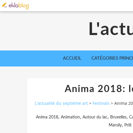
L'act
ACCUEIL
CATÉGORIES PRINC
Anima 2018: l
L'actualité du septième art
>
Festivals
>
Anima 201
,
,
,
,
Anima 2018
Animation
Autour du lac
Bruxelles
Ca
,
Marsily
Priit