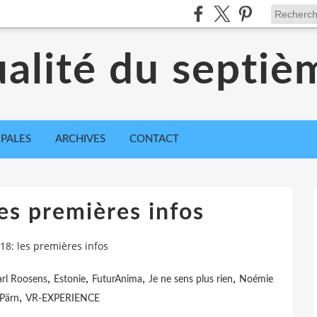
ualité du septiè
IPALES
ARCHIVES
CONTACT
es premières infos
8: les premières infos
,
,
,
,
rl Roosens
Estonie
FuturAnima
Je ne sens plus rien
Noémie
,
 Pärn
VR-EXPERIENCE